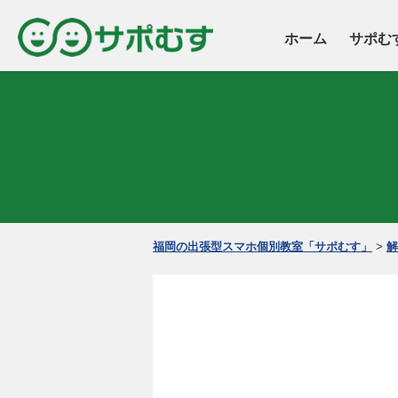
ホーム
サポむ
福岡の出張型スマホ個別教室「サポむす」
>
解